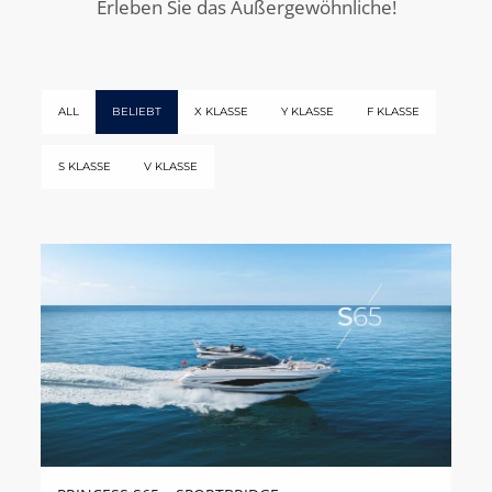
Erleben Sie das Außergewöhnliche!
ALL
BELIEBT
X KLASSE
Y KLASSE
F KLASSE
S KLASSE
V KLASSE